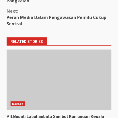
Reading
Pangkalan
Next:
Peran Media Dalam Pengawasan Pemilu Cukup
Sentral
RELATED STORIES
Daerah
Plt.Bupati Labuhanbatu Sambut Kunjungan Kepala