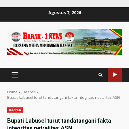
Skip
Agustus 7, 2026
to
content
PRIMARY
MENU
Home
Daerah
Bupati Labusel turut tandatangani fakta integritas netralitas ASN
Daerah
Bupati Labusel turut tandatangani fakta
integritas netralitas ASN