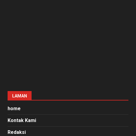
LAMAN
home
Kontak Kami
Redaksi
Tentang Kami
Copyright © All rights reserved.
|
DarkNews
by AF
themes.