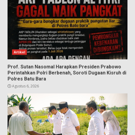
Artikel
Prof. Sutan Nasomal Harapkan Presiden Prabowo
Perintahkan Polri Berbenah, Soroti Dugaan Kisruh di
Polres Batu Bara
Agustus 6, 2026