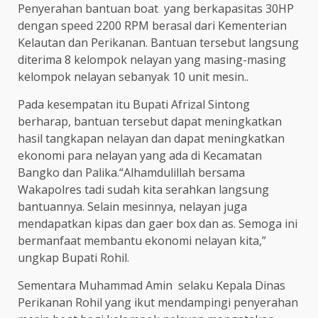
Penyerahan bantuan boat yang berkapasitas 30HP
dengan speed 2200 RPM berasal dari Kementerian
Kelautan dan Perikanan. Bantuan tersebut langsung
diterima 8 kelompok nelayan yang masing-masing
kelompok nelayan sebanyak 10 unit mesin..
Pada kesempatan itu Bupati Afrizal Sintong
berharap, bantuan tersebut dapat meningkatkan
hasil tangkapan nelayan dan dapat meningkatkan
ekonomi para nelayan yang ada di Kecamatan
Bangko dan Palika.“Alhamdulillah bersama
Wakapolres tadi sudah kita serahkan langsung
bantuannya. Selain mesinnya, nelayan juga
mendapatkan kipas dan gaer box dan as. Semoga ini
bermanfaat membantu ekonomi nelayan kita,”
ungkap Bupati Rohil.
Sementara Muhammad Amin selaku Kepala Dinas
Perikanan Rohil yang ikut mendampingi penyerahan