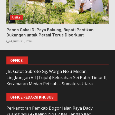
Artikel
Panen Cabai Di Paya Bakung, Bupati Pastikan
Dukungan untuk Petani Terus Diperkuat
Agustus 5, 2026
OFFICE :
Jln. Gatot Subroto Gg. Warga No 3 Medan,
Lingkungan VII (Tujuh) Kelurahan Sei Putih Timur II,
Kecamatan Medan Petisah – Sumatera Utara.
OFFICE REDAKSI KHUSUS
Perkantoran Pemkab Bogor Jalan Raya Dady
Kusmayadi GG Kelinci No 02 Kel Tengah Kec