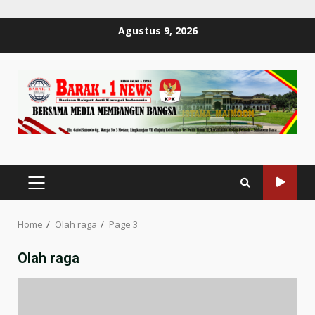
Skip
Agustus 9, 2026
to
content
PRIMARY
MENU
Home
Olah raga
Page 3
Olah raga