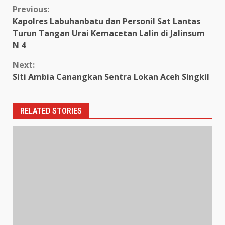
Continue
Previous:
Kapolres Labuhanbatu dan Personil Sat Lantas
Reading
Turun Tangan Urai Kemacetan Lalin di Jalinsum
N 4
Next:
Siti Ambia Canangkan Sentra Lokan Aceh Singkil
RELATED STORIES