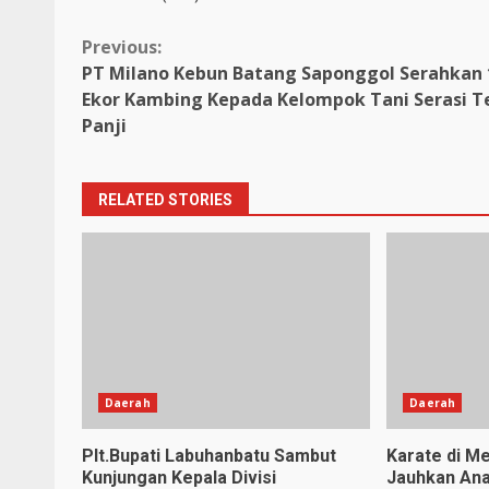
Continue
Previous:
PT Milano Kebun Batang Saponggol Serahkan 
Reading
Ekor Kambing Kepada Kelompok Tani Serasi T
Panji
RELATED STORIES
Daerah
Daerah
Plt.Bupati Labuhanbatu Sambut
Karate di Me
Kunjungan Kepala Divisi
Jauhkan Ana