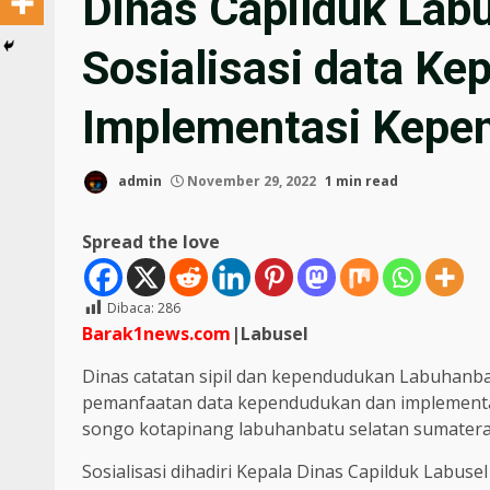
Dinas Capilduk Lab
Sosialisasi data K
Implementasi Kepen
admin
November 29, 2022
1 min read
Spread the love
Dibaca:
286
Barak1news.com
|Labusel
Dinas catatan sipil dan kependudukan Labuhanbat
pemanfaatan data kependudukan dan implementasi
songo kotapinang labuhanbatu selatan sumatera
Sosialisasi dihadiri Kepala Dinas Capilduk Labuse