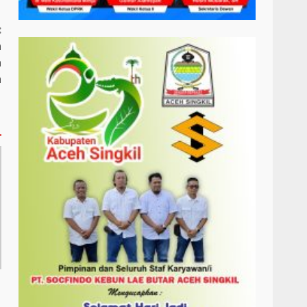
:
n
a
a