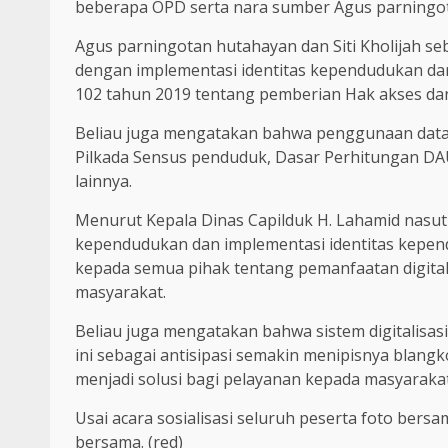
beberapa OPD serta nara sumber Agus parningota
Agus parningotan hutahayan dan Siti Kholijah se
dengan implementasi identitas kependudukan d
102 tahun 2019 tentang pemberian Hak akses d
Beliau juga mengatakan bahwa penggunaan data 
Pilkada Sensus penduduk, Dasar Perhitungan DAU
lainnya.
Menurut Kepala Dinas Capilduk H. Lahamid nasuti
kependudukan dan implementasi identitas kepe
kepada semua pihak tentang pemanfaatan digit
masyarakat.
Beliau juga mengatakan bahwa sistem digitalisasi
ini sebagai antisipasi semakin menipisnya blang
menjadi solusi bagi pelayanan kepada masyarakat
Usai acara sosialisasi seluruh peserta foto ber
bersama. (red)