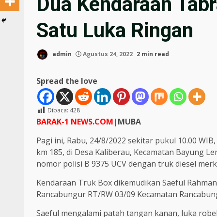
Dua Kendaraan Tabr
Satu Luka Ringan
admin
Agustus 24, 2022
2 min read
Spread the love
Dibaca:
428
BARAK-1 NEWS.COM
|MUBA
Pagi ini, Rabu, 24/8/2022 sekitar pukul 10.00 WIB,
km 185, di Desa Kaliberau, Kecamatan Bayung Le
nomor polisi B 9375 UCV dengan truk diesel merk
Kendaraan Truk Box dikemudikan Saeful Rahman 
Rancabungur RT/RW 03/09 Kecamatan Rancabung
Saeful mengalami patah tangan kanan, luka robek ka