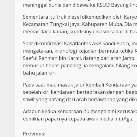
meninggal dunia dan dibawa ke RSUD Bayung linc
Sementara itu truk diesel dikemudikan oleh Karyon
Kecamatan Tungkal Jaya, Kabupaten Muba. Dia me
memar dada kanan, kondisinya masih sadar di ba
Saat dikonfirmasi Kasatlantas AKP Sandi Putra, m
mengatakan, kronologi kejadian bermula ketika 
Saeful Rahman bin Karmi, datang dari arah Jambi
menurun bebas pandang, ia mengalami hilang kon
bahu jalan kiri.
Pada saat mau masuk jalur kembali Kendaraan ya
sebelah kiri kendaraan bertabrakan dengan bag
sawit yang datang dari arah berlawanan yang di
Adapun kedua kendaraan itu mengalami kerusaka
demikian paparnya kepada awak media ini. (Ags)
Continue
Previous: