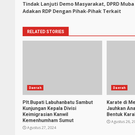
Tindak Lanjuti Demo Masyarakat, DPRD Muba
Reading
Adakan RDP Dengan Pihak-Pihak Terkait
RELATED STORIES
Daerah
Daerah
Plt.Bupati Labuhanbatu Sambut
Karate di Me
Kunjungan Kepala Divisi
Jauhkan Ana
Keimigrasian Kanwil
Bentuk Karak
Kemenhumham Sumut
Agustus 26, 2
Agustus 27, 2024