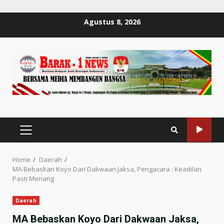
Skip
Agustus 8, 2026
to
content
PRIMARY
MENU
Home
Daerah
MA Bebaskan Koyo Dari Dakwaan Jaksa, Pengacara : Keadilan
Pasti Menang
Daerah
MA Bebaskan Koyo Dari Dakwaan Jaksa,