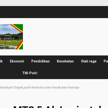
ik
Ekonomi
Pendidikan
Kesehatan
Olah raga
Pa
TNI-Polri
l Wasliyah Diajak Jauhi Narkoba dan Kenakalan Remaja