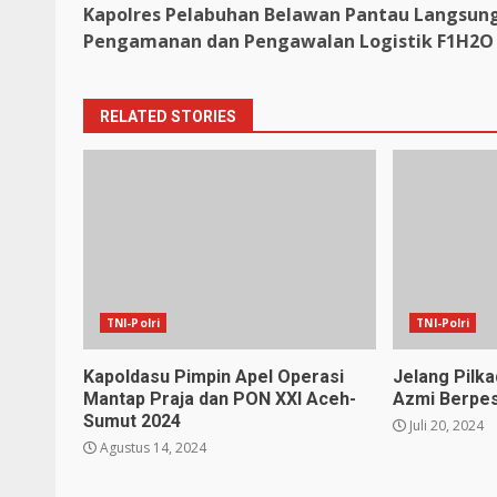
Kapolres Pelabuhan Belawan Pantau Langsun
Reading
Pengamanan dan Pengawalan Logistik F1H2O
RELATED STORIES
TNI-Polri
TNI-Polri
Kapoldasu Pimpin Apel Operasi
Jelang Pilka
Mantap Praja dan PON XXl Aceh-
Azmi Berpe
Sumut 2024
Juli 20, 2024
Agustus 14, 2024