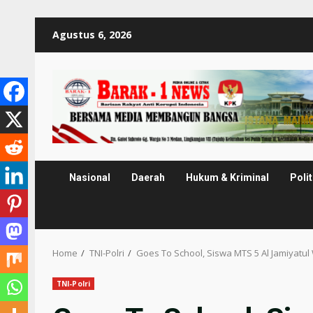
Skip
Agustus 6, 2026
to
content
Nasional
Daerah
Hukum & Kriminal
Polit
Home
TNI-Polri
Goes To School, Siswa MTS 5 Al Jamiyatu
TNI-Polri