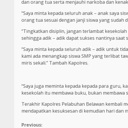
dan orang tua serta menjauhi narkoba dan kenaka
“Saya minta kepada seluruh anak – anak saya si
orang tua sesuai dengan janji siswa yang sudah 
“Tingkatkan disiplin, jangan terlambat kesekola
sehingga adik – adik dapat sukses nantinya saa
“Saya minta kepada seluruh adik – adik untuk tid
kami ada menangkap siswa SMP yang terlibat t
miris sekali.” Tambah Kapolres.
“Saya juga meminta kepada kepada para guru, kalau
kesekolah itu membawa buku, bukan membawa senj
Terakhir Kapolres Pelabuhan Belawan kembali m
mendapatkan kesuksesan di kemudian hari dan m
Continue
Previous: