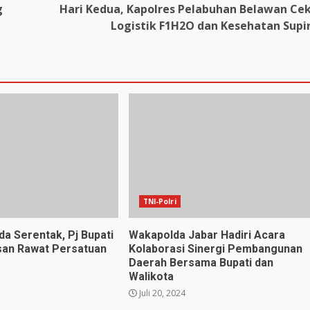
g
Hari Kedua, Kapolres Pelabuhan Belawan Ce
Logistik F1H2O dan Kesehatan Supi
TNI-Polri
da Serentak, Pj Bupati
Wakapolda Jabar Hadiri Acara
san Rawat Persatuan
Kolaborasi Sinergi Pembangunan
Daerah Bersama Bupati dan
Walikota
Juli 20, 2024