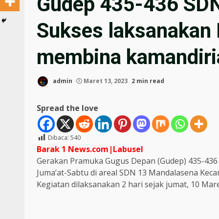
Gudep 435-436 SDN
Sukses laksanakan 
membina kamandiri
admin
Maret 13, 2023
2 min read
Spread the love
Dibaca:
540
Barak 1 News.com|Labusel
Gerakan Pramuka Gugus Depan (Gudep) 435-436
Juma’at-Sabtu di areal SDN 13 Mandalasena Keca
Kegiatan dilaksanakan 2 hari sejak jumat, 10 Ma