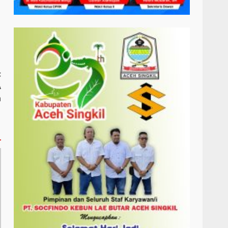
:
A
n