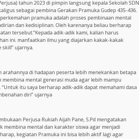
rjusa) tahun 2023 di pimpin langsung kepala Sekolah SD
ekaligus sebagai pembina Gerakan Pramuka Gudep 435-436.
perkemahan pramuka adalah proses pembinaan mental
rian dan kedisiplinan. Oleh karenanya beliau berharap
tan tersebut.”Kepada adik-adik kami, kalian harus
an ini. manfaatkan ilmu yang diajarkan kakak-kakak
skill” ujarnya.
am arahannya di hadapan peserta lebih menekankan betapa
m membina mental generasi muda agar lebih mampu
i. “Untuk itu saya berharap adik-adik dapat memahami dasa
benahan diri” ujarnya
mbukaan Perjusa Rukiah Aijah Pane, S.Pd mengatakan
uk membina mental dan karakter siswa agar menjadi
rap, kegiatan Pramuka ini bisa lebih aktif lagi agar