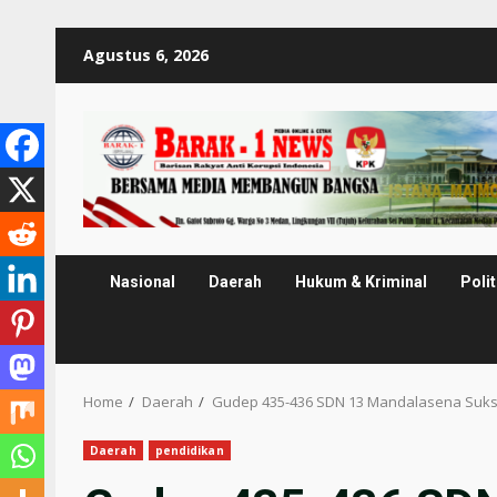
Skip
Agustus 6, 2026
to
content
Nasional
Daerah
Hukum & Kriminal
Polit
Home
Daerah
Gudep 435-436 SDN 13 Mandalasena Suks
Daerah
pendidikan