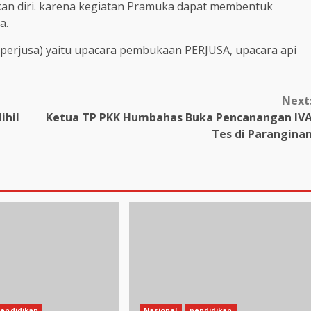
an diri. karena kegiatan Pramuka dapat membentuk
a.
(perjusa) yaitu upacara pembukaan PERJUSA, upacara api
Next
ihil
Ketua TP PKK Humbahas Buka Pencanangan IV
Tes di Parangina
endidikan
Nasional
pendidikan