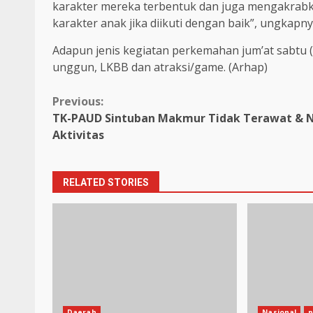
karakter mereka terbentuk dan juga mengakrabk
karakter anak jika diikuti dengan baik”, ungkapny
Adapun jenis kegiatan perkemahan jum’at sabtu 
unggun, LKBB dan atraksi/game. (Arhap)
Continue
Previous:
TK-PAUD Sintuban Makmur Tidak Terawat & N
Reading
Aktivitas
RELATED STORIES
Daerah
Nasional
p