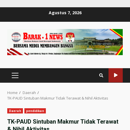
Skip
Agustus 7, 2026
to
content
PRIMARY
MENU
Home
Daerah
TK-PAUD Sintuban Makmur Tidak Terawat & Nihil Aktivitas
Daerah
pendidikan
TK-PAUD Sintuban Makmur Tidak Terawat
& Nihil Aktivitas