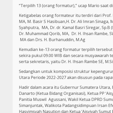
“Terpilih 13 (orang formatur),” ucap Mario saat 
Ketigabelas orang formateur itu terdiri dari Pro
MA, M. Basir S Hasibuan,H. Dr. Ali Imran Sinaga, M
Syahputra, MA, Dr. dr. Kamal Basri Siregar, Sp.B (
Dr. Muhammad Qorib, MA, Dr. H. Ihsan Rambe, SW,
MA dan Drs. H. Burhanuddin, M.Ag
Kemudian ke-13 orang formatur terpilih tersebu
sekira pukul 09.00 WIB dan secara musyawarah ter
serta sekretaris, yaitu Dr. H. Ihsan Rambe SE, M.Si
Sedangkan untuk komposisi struktur kepengur
Utara Periode 2022-2027 akan disusun pada rapat
Hadir dalam acara itu Gubernur Sumatera Utar
Danarto (Ketua Bidang Organisasi), Ketua PP ‘A
Panitia Muswil Agussani, Wakil Ketua DPRD Su
Simanjuntak, Walikota Padangsidimpuan Irsan 
Hasyimsyah Nasution dan Ketua ‘Aisyiyah Sumut E