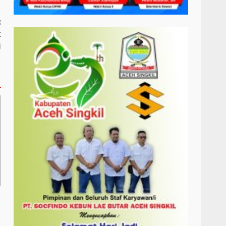
:
k
i