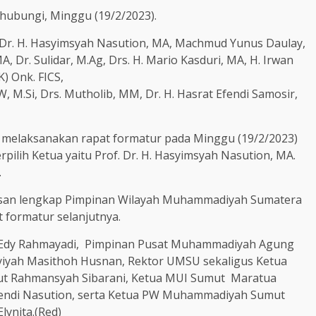
dihubungi, Minggu (19/2/2023).
f. Dr. H. Hasyimsyah Nasution, MA, Machmud Yunus Daulay,
A, Dr. Sulidar, M.Ag, Drs. H. Mario Kasduri, MA, H. Irwan
K) Onk. FICS,
 M.Si, Drs. Mutholib, MM, Dr. H. Hasrat Efendi Samosir,
t melaksanakan rapat formatur pada Minggu (19/2/2023)
pilih Ketua yaitu Prof. Dr. H. Hasyimsyah Nasution, MA.
.
usan lengkap Pimpinan Wilayah Muhammadiyah Sumatera
 formatur selanjutnya.
a, Edy Rahmayadi, Pimpinan Pusat Muhammadiyah Agung
isyiyah Masithoh Husnan, Rektor UMSU sekaligus Ketua
mut Rahmansyah Sibarani, Ketua MUI Sumut Maratua
Efendi Nasution, serta Ketua PW Muhammadiyah Sumut
lynita.(Red)