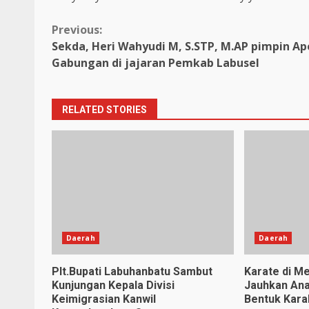
Continue
Previous:
Sekda, Heri Wahyudi M, S.STP, M.AP pimpin Ap
Reading
Gabungan di jajaran Pemkab Labusel
RELATED STORIES
Daerah
Daerah
Plt.Bupati Labuhanbatu Sambut
Karate di Me
Kunjungan Kepala Divisi
Jauhkan Ana
Keimigrasian Kanwil
Bentuk Karak