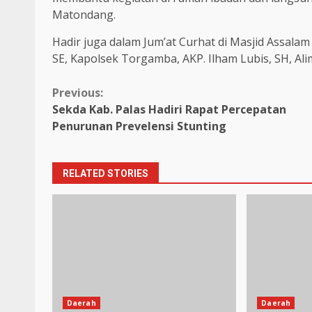
Matondang.
Hadir juga dalam Jum’at Curhat di Masjid Assala
SE, Kapolsek Torgamba, AKP. Ilham Lubis, SH, Al
Continue
Previous:
Sekda Kab. Palas Hadiri Rapat Percepatan
Reading
Penurunan Prevelensi Stunting
RELATED STORIES
Daerah
Daerah