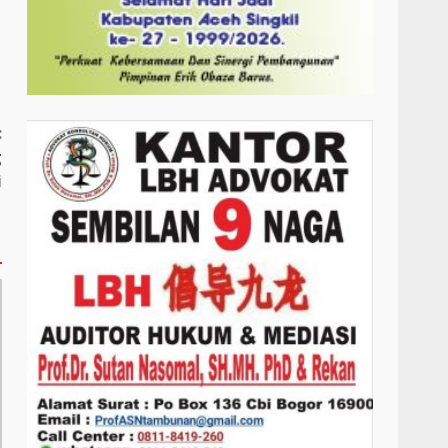
:
g
i