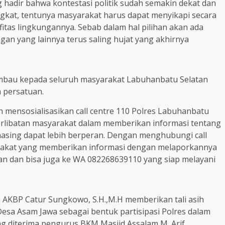
hadir bahwa kontestasi politik sudah semakin dekat dan
ngkat, tentunya masyarakat harus dapat menyikapi secara
fitas lingkungannya. Sebab dalam hal pilihan akan ada
an yang lainnya terus saling hujat yang akhirnya
mbau kepada seluruh masyarakat Labuhanbatu Selatan
 persatuan.
 mensosialisasikan call centre 110 Polres Labuhanbatu
erlibatan masyarakat dalam memberikan informasi tentang
-masing dapat lebih berperan. Dengan menghubungi call
rakat yang memberikan informasi dengan melaporkannya
tan dan bisa juga ke WA 082268639110 yang siap melayani
n AKBP Catur Sungkowo, S.H.,M.H memberikan tali asih
esa Asam Jawa sebagai bentuk partisipasi Polres dalam
g diterima pengurus BKM Masjid Assalam M. Arif