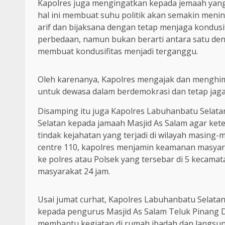
Kapolres juga mengingatkan kepada jemaah yang 
hal ini membuat suhu politik akan semakin meni
arif dan bijaksana dengan tetap menjaga kondusi
perbedaan, namun bukan berarti antara satu deng
membuat kondusifitas menjadi terganggu.
Oleh karenanya, Kapolres mengajak dan menghi
untuk dewasa dalam berdemokrasi dan tetap jaga
Disamping itu juga Kapolres Labuhanbatu Selatan
Selatan kepada jamaah Masjid As Salam agar ket
tindak kejahatan yang terjadi di wilayah masing
centre 110, kapolres menjamin keamanan masya
ke polres atau Polsek yang tersebar di 5 kecama
masyarakat 24 jam.
Usai jumat curhat, Kapolres Labuhanbatu Selata
kepada pengurus Masjid As Salam Teluk Pinang D
membantu kegiatan di rumah ibadah dan langsun