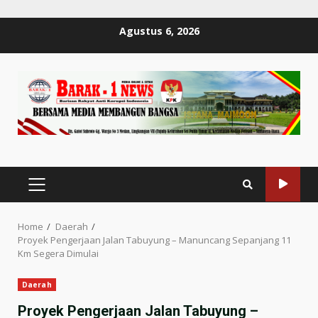
Skip
Agustus 6, 2026
to
content
PRIMARY
MENU
Home
Daerah
Proyek Pengerjaan Jalan Tabuyung – Manuncang Sepanjang 11
Km Segera Dimulai
Daerah
Proyek Pengerjaan Jalan Tabuyung –