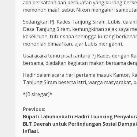
ada perkataan dan perbuatan yang kurang berken
memohon maaf, sebut Nixon mengahiri sambuta
Sedangkan PJ. Kades Tanjung Siram, Lubis, dal
Desa Tanjung Siram, kemungkinan sejak saya men
kekeliruan, tutur sapa sehingga kurang berkenan
mohonlah dimaafkan, ujar Lubis mengahiri.
Usai acara temu pisah antara Pj Kades dengan Ka
bersama, diadakan kegiatan makan bersama deng
Hadir dalam acara hari pertama masuk Kantor, Kad
Tanjung Siram beserta istri, warga masyarakat, p
*(B.siregar)*
Continue
Previous:
Bupati Labuhanbatu Hadiri Louncing Penyalur
Reading
BLT Daerah untuk Perlindungan Sosial Dampa
Inflasi.