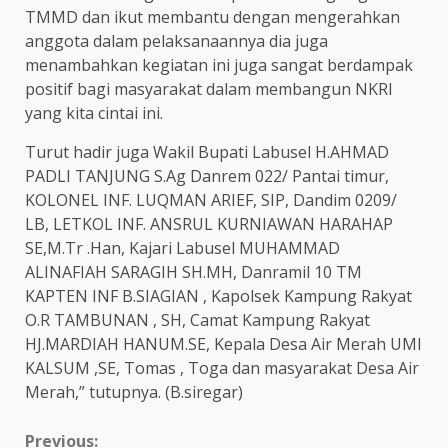
TMMD dan ikut membantu dengan mengerahkan
anggota dalam pelaksanaannya dia juga
menambahkan kegiatan ini juga sangat berdampak
positif bagi masyarakat dalam membangun NKRI
yang kita cintai ini.
Turut hadir juga Wakil Bupati Labusel H.AHMAD
PADLI TANJUNG S.Ag Danrem 022/ Pantai timur,
KOLONEL INF. LUQMAN ARIEF, SIP, Dandim 0209/
LB, LETKOL INF. ANSRUL KURNIAWAN HARAHAP
SE,M.Tr .Han, Kajari Labusel MUHAMMAD
ALINAFIAH SARAGIH SH.MH, Danramil 10 TM
KAPTEN INF B.SIAGIAN , Kapolsek Kampung Rakyat
O.R TAMBUNAN , SH, Camat Kampung Rakyat
HJ.MARDIAH HANUM.SE, Kepala Desa Air Merah UMI
KALSUM ,SE, Tomas , Toga dan masyarakat Desa Air
Merah,” tutupnya. (B.siregar)
Continue
Previous: