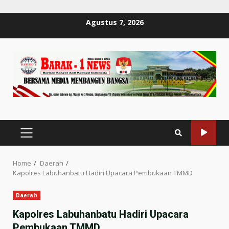
Skip
Agustus 7, 2026
to
content
PRIMARY
MENU
Home
Daerah
Kapolres Labuhanbatu Hadiri Upacara Pembukaan TMMD
Daerah
Kapolres Labuhanbatu Hadiri Upacara
Pembukaan TMMD