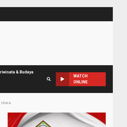
riwisata & Budaya
WATCH
ONLINE
 Utara