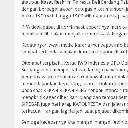
ataupun Kasat Reskrim Polresta Deli Serdang Rab
dengan berbagai alasan petugas piket memberi j
pukul 13.00 wib hingga 18.00 wib namun tetap sa
PPA tidak dapat di konfirmasi, sepertinya merek
memilih milih dalam menjalin komunikasi dengan
Kedatangan awak media karena mendapat info ba
sempat tertunda semalam karena terlapor tidak ha
Ditempat terpisah , Ketua IWO Indonesia DPD D
Serdang lebih memperhatikan Kinerja bawahannya
penganiayaan terhadap anak dibawah umur dala
mengedepankan kepentingan anak bukan kepentin
pada saat REKAN REKAN PERS hendak mencari fak
mengkritik agar diberikan ruang dan tempat de
SIREGAR juga berharap KAPOLRESTA dan jajaranny
terkecuali. Jangan lagi terjadi saat pejabat dikon
Semoga kedepannya kita menjadi menjadi lebih bai