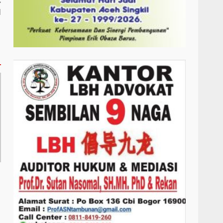
:
l
h