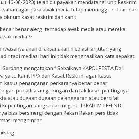
u ( 16-08-2023) telah diupayakan mendatangi unit Reskrim
awaban agar para awak media tetap menunggu di luar, dari
ja oknum kasat reskrim dan kanit
a benar benar alergi terhadap awak media atau mereka
 awak media ??
hwasanya akan dilaksanakan mediasi lanjutan yang
dir tapi mediasi hari ini tidak menghasilkan kata sepakat.
eli Serdang mengatakan ” Sebaiknya KAPOLRESTA Deli
 yaitu Kanit PPA dan Kasat Reskrim agar kasus
m kasus penanganan perkaranya benar benar
gan pribadi atau golongan dan tak kalah pentingnya
ta atau dugaan dugaan pelanggaran atau bersifat
mi kepentingan bangsa dan negara. IBRAHIM EFFENDI
a bisa bersinergi dengan Rekan Rekan pers tidak
firmasi menghindar.
k lagi.