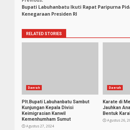
Continue
Previous:
Bupati Labuhanbatu Ikuti Rapat Paripurna Pid
Reading
Kenegaraan Presiden RI
RELATED STORIES
Daerah
Daerah
Plt.Bupati Labuhanbatu Sambut
Karate di Me
Kunjungan Kepala Divisi
Jauhkan Ana
Keimigrasian Kanwil
Bentuk Karak
Kemenhumham Sumut
Agustus 26, 2
Agustus 27, 2024