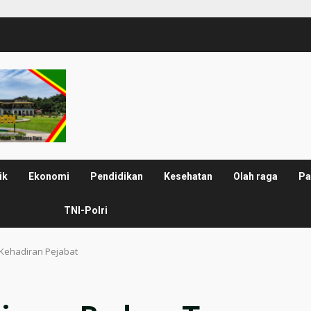
ik
Ekonomi
Pendidikan
Kesehatan
Olah raga
Pa
TNI-Polri
Kehadiran Pejabat