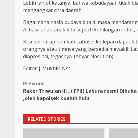
Lebih lanjut katanya, bahwa kebudayaan tidak bi
mengangkat citra daerah.
Bagaimana nasib budaya kita di masa mendatang,
Al hasil anak-anak kità seperti kehilangan induk,
Kita berharap pemkab Labusel kedepan dapat leb
orangnya atau timnya yang bersedia mewakili Lab
diapresiasi, tegasnya. (Ahyar Nasution)
Editor | Mukhlis Nst
Continue
Previous:
Raker Triwulan III , ( FPII) Labura resmi Dibuka
Reading
,oleh kapolsek kualuh hulu
RELATED STORIES