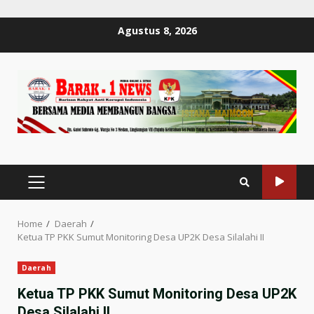
Skip
Agustus 8, 2026
to
content
PRIMARY
MENU
Home
Daerah
Ketua TP PKK Sumut Monitoring Desa UP2K Desa Silalahi II
Daerah
Ketua TP PKK Sumut Monitoring Desa UP2K
Desa Silalahi II