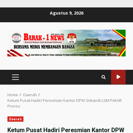
Skip
Agustus 9, 2026
to
content
PRIMARY
MENU
Home
Daerah
Ketum Pusat Hadiri Peresmian Kantor DPW Srikandi LSM PAKAR
Provsu
Daerah
Ketum Pusat Hadiri Peresmian Kantor DPW