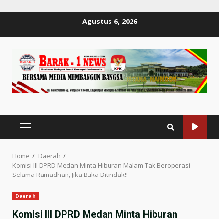
Skip
Agustus 6, 2026
to
content
PRIMARY
MENU
Home
Daerah
Komisi III DPRD Medan Minta Hiburan Malam Tak Beroperasi
Selama Ramadhan, Jika Buka Ditindak!!
Daerah
Komisi III DPRD Medan Minta Hiburan