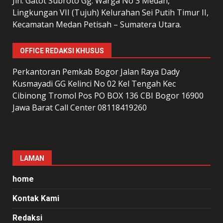
Jln. Gatot Subroto Gg. Warga No 3 Medan,
Lingkungan VII (Tujuh) Kelurahan Sei Putih Timur II,
Kecamatan Medan Petisah – Sumatera Utara.
OFFICE REDAKSI KHUSUS
Perkantoran Pemkab Bogor Jalan Raya Dady
Kusmayadi GG Kelinci No 02 Kel Tengah Kec
Cibinong Tromol Pos PO BOX 136 CBI Bogor 16900
Jawa Barat Call Center 08118419260
LAMAN
home
Kontak Kami
Redaksi