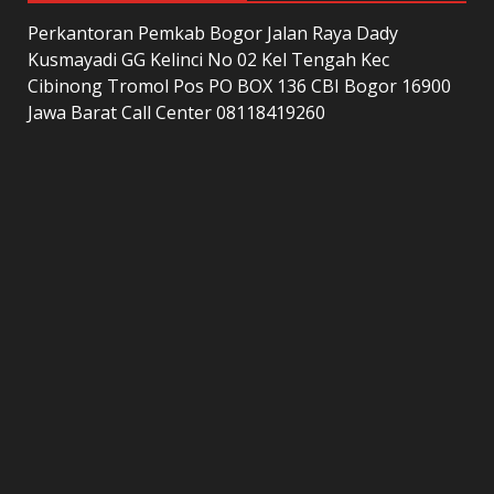
Perkantoran Pemkab Bogor Jalan Raya Dady
Kusmayadi GG Kelinci No 02 Kel Tengah Kec
Cibinong Tromol Pos PO BOX 136 CBI Bogor 16900
Jawa Barat Call Center 08118419260
LAMAN
home
Kontak Kami
Redaksi
Tentang Kami
Copyright © All rights reserved.
|
DarkNews
by AF
themes.