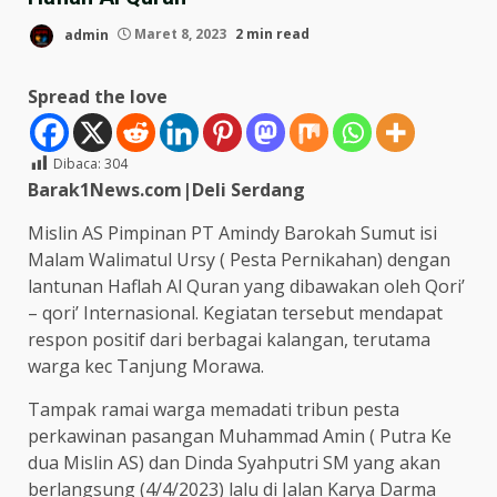
admin
Maret 8, 2023
2 min read
Spread the love
Dibaca:
304
Barak1News.com|Deli Serdang
Mislin AS Pimpinan PT Amindy Barokah Sumut isi
Malam Walimatul Ursy ( Pesta Pernikahan) dengan
lantunan Haflah Al Quran yang dibawakan oleh Qori’
– qori’ Internasional. Kegiatan tersebut mendapat
respon positif dari berbagai kalangan, terutama
warga kec Tanjung Morawa.
Tampak ramai warga memadati tribun pesta
perkawinan pasangan Muhammad Amin ( Putra Ke
dua Mislin AS) dan Dinda Syahputri SM yang akan
berlangsung (4/4/2023) lalu di Jalan Karya Darma