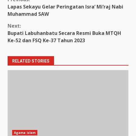
Continue
Lapas Sekayu Gelar Peringatan Isra’ Mi’raj Nabi
Reading
Muhammad SAW
Next:
Bupati Labuhanbatu Secara Resmi Buka MTQH
Ke-52 dan FSQ Ke-37 Tahun 2023
RELATED STORIES
Agama islam