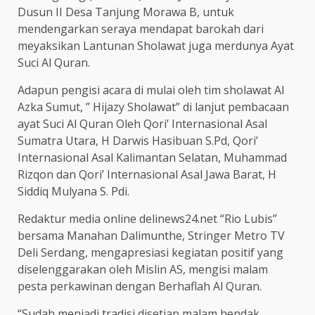
Dusun II Desa Tanjung Morawa B, untuk
mendengarkan seraya mendapat barokah dari
meyaksikan Lantunan Sholawat juga merdunya Ayat
Suci Al Quran.
Adapun pengisi acara di mulai oleh tim sholawat Al
Azka Sumut, ” Hijazy Sholawat” di lanjut pembacaan
ayat Suci Al Quran Oleh Qori’ Internasional Asal
Sumatra Utara, H Darwis Hasibuan S.Pd, Qori’
Internasional Asal Kalimantan Selatan, Muhammad
Rizqon dan Qori’ Internasional Asal Jawa Barat, H
Siddiq Mulyana S. Pdi.
Redaktur media online delinews24.net “Rio Lubis”
bersama Manahan Dalimunthe, Stringer Metro TV
Deli Serdang, mengapresiasi kegiatan positif yang
diselenggarakan oleh Mislin AS, mengisi malam
pesta perkawinan dengan Berhaflah Al Quran.
“Sudah menjadi tradisi disetiap malam hendak