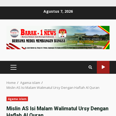
Skip
Agustus 7, 2026
to
content
PRIMARY
MENU
Home
Agama islam
Mislin AS Isi Malam Walimatul Ursy Dengan Haflah Al Quran
Agama islam
Mislin AS Isi Malam Walimatul Ursy Dengan
Haflah Al Quran