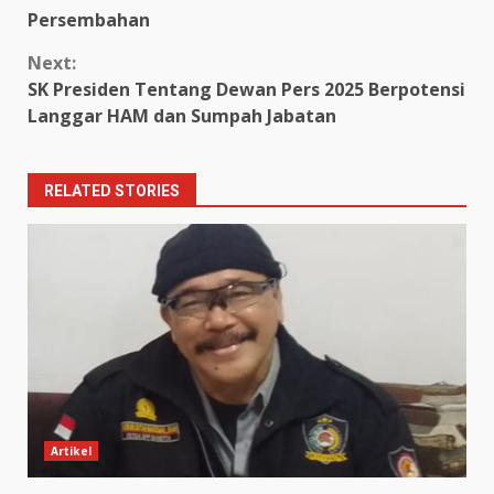
Reading
Persembahan
Next:
SK Presiden Tentang Dewan Pers 2025 Berpotensi
Langgar HAM dan Sumpah Jabatan
RELATED STORIES
Artikel