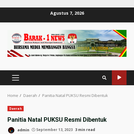
Skip
Agustus 7, 2026
to
content
PRIMARY
MENU
Home
Daerah
Panitia Natal PUKSU Resmi Dibentuk
Daerah
Panitia Natal PUKSU Resmi Dibentuk
admin
September 13, 2023
3 min read