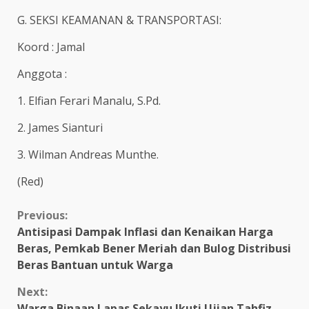
G. SEKSI KEAMANAN & TRANSPORTASI:
Koord : Jamal
Anggota :
1. Elfian Ferari Manalu, S.Pd.
2. James Sianturi
3. Wilman Andreas Munthe.
(Red)
Continue
Previous:
Antisipasi Dampak Inflasi dan Kenaikan Harga
Reading
Beras, Pemkab Bener Meriah dan Bulog Distribusi
Beras Bantuan untuk Warga
Next:
Warga Binaan Lapas Sekayu Ikuti Ujian Tahfiz