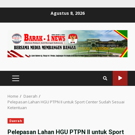
Skip
Agustus 8, 2026
to
content
PRIMARY
MENU
Home
Daerah
Pelepasan Lahan HGU PTPN II untuk Sport Center Sudah Sesuai
Ketentuan
Daerah
Pelepasan Lahan HGU PTPN II untuk Sport