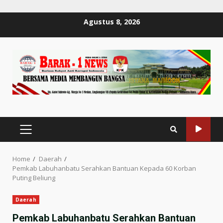
Skip
Agustus 8, 2026
to
content
PRIMARY
MENU
Home
Daerah
Pemkab Labuhanbatu Serahkan Bantuan Kepada 60 Korban
Puting Beliung
Daerah
Pemkab Labuhanbatu Serahkan Bantuan