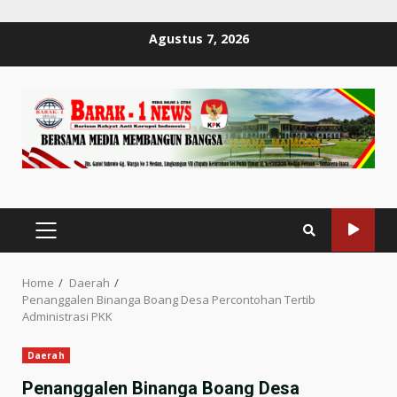
Skip
Agustus 7, 2026
to
content
PRIMARY
MENU
Home
Daerah
Penanggalen Binanga Boang Desa Percontohan Tertib
Administrasi PKK
Daerah
Penanggalen Binanga Boang Desa