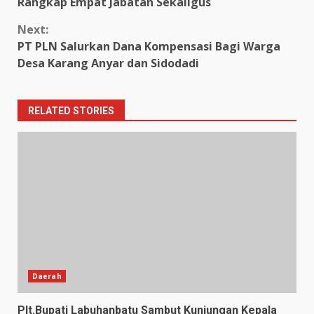
Reading
Rangkap Empat Jabatan Sekaligus
Next:
PT PLN Salurkan Dana Kompensasi Bagi Warga
Desa Karang Anyar dan Sidodadi
RELATED STORIES
Daerah
Plt.Bupati Labuhanbatu Sambut Kunjungan Kepala