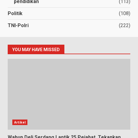
pendidikan
(113)
Politik
(108)
TNI-Polri
(222)
YOU MAY HAVE MISSED
Artikel
Wabup Deli Serdang Lantik 25 Pejabat, Tekankan