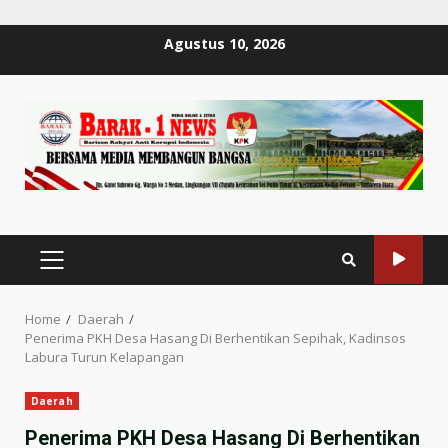
Skip
Agustus 10, 2026
to
content
PRIMARY
MENU
Home
Daerah
Penerima PKH Desa Hasang Di Berhentikan Sepihak, Kadinsos
Labura Turun Kelapangan
Daerah
Penerima PKH Desa Hasang Di Berhentikan