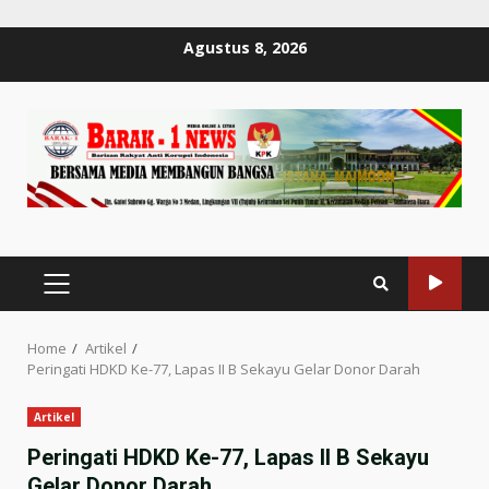
Skip
Agustus 8, 2026
to
content
PRIMARY
MENU
Home
Artikel
Peringati HDKD Ke-77, Lapas II B Sekayu Gelar Donor Darah
Artikel
Peringati HDKD Ke-77, Lapas II B Sekayu
Gelar Donor Darah