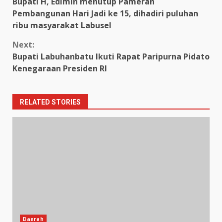
Bupati H, Edimin menutup Pameran
Reading
Pembangunan Hari Jadi ke 15, dihadiri puluhan
ribu masyarakat Labusel
Next:
Bupati Labuhanbatu Ikuti Rapat Paripurna Pidato
Kenegaraan Presiden RI
RELATED STORIES
Daerah