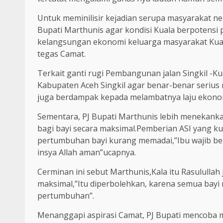
Untuk meminilisir kejadian serupa masyarakat n
Bupati Marthunis agar kondisi Kuala berpotensi
kelangsungan ekonomi keluarga masyarakat Ku
tegas Camat.
Terkait ganti rugi Pembangunan jalan Singkil -K
Kabupaten Aceh Singkil agar benar-benar seriu
juga berdampak kepada melambatnya laju ekonom
Sementara, PJ Bupati Marthunis lebih menekankan
bagi bayi secara maksimal.Pemberian ASI yang k
pertumbuhan bayi kurang memadai,”Ibu wajib beri
insya Allah aman”ucapnya.
Cerminan ini sebut Marthunis,Kala itu Rasulullah
maksimal,”Itu diperbolehkan, karena semua ba
pertumbuhan”.
Menanggapi aspirasi Camat, PJ Bupati mencoba