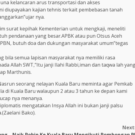
na kelancaran arus transportasi dan akses
ni diupayakan kajian tehnis terkait pembebasan tanah
anggarkan”ujar nya.
rim surat kepihak Kementerian untuk mengkaji, meneliti
 butuh pendanaan yang besar.APBK atau pun Otsus Aceh
a APBN, butuh doa dan dukungan masyarakat umum”tegas
ang bila semua lapisan masyarakat nya memiliki rasa
a Allah SWT,”Itu janji Ilahi Rabbi,iman dan taqwa lah yan
ap Marthunis.
b,Nasrun seorang nelayan Kuala Baru meminta agar Pemkab
la di Kuala Baru walaupun 2 atau 3 tahun ke depan kami
 ucap nya menanya.
lomatis mengatakan Insya Allah ini bukan janji palsu
(Zaelani Bako).
Next
ang
Naik Robin Ke Kuala Baru Mengikuti Rombongan P