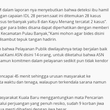
 dalam laporan nya menyebutkan bahwa deteksi ibu hamil
an capaian IDL 28 persen.saat ini ditemukan 28 kasus
sus terbanyak yaitu 8 dan Kayu Menang tercatat 2 kasus”.
agar para bides disana dapat diperhatikan dengan memberi
di Kecamatan Pulau Banyak,”Kami mohon agar bides disini
 disambut tepuk tangan hadirin.
ahwa Pelayanan Publik diwilayahnya tetap berjalan baik
l.Kami ASN disini 14 orang, untuk diketahui bahwa ASN
 namun komitmen dalam pelayanan sedikit pun tidak kendor
mencapai 45 menit sehingga urusan masyarakat ke
ita waktu dan tenaga, walaupun terkendala sarana namun
 masyarakat Kuala Baru menggantungkan mata Pencarian
lui perjuangan yang penuh resiko, sudah 9 korban jiwa
a mesti dihadapi dengan jiwa besar.