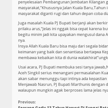
penyelesaian Pembangunan Jembatan Kilangan gu
masyarakat,”Khususnya Jalan Kuala Baru,Tahun i
masyarakat diganti rugi dan tahun depan coba di
Juga masalah Kuala PJ Bupati berjanji akan berki
prilaku arus,”Jelas ini nggak bisa cepat karena
begitu minim jadi kita upayakan mengusul dan
nya.
Insya Allah Kuala Baru bisa maju dari segala bid
keimanan yang baik dan senantiasa bertaqwa Kepad
membawa kebaikan kita di dunia walakhirat”ungk
Usai acara, PJ Bupati membuka sesi tanya jawa
Aceh Singkil serius menangani permasalahan Kua
akan sabar menunggu tapi intinya ada kepastian
Menjawab Nasrun, PJ Bupati Marthunis dengan dip
walaupun mungkin agak berproses lama jelas nya.
Continue
Previous:
Seorang Gadis 13 Tahun Hanyut Di Sungai Bat