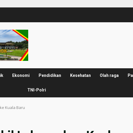
ik
Ekonomi
Pendidikan
Kesehatan
Olah raga
Pa
TNI-Polri
 ke Kuala Baru