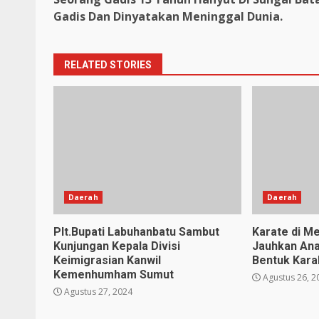
Reading
Gadis Dan Dinyatakan Meninggal Dunia.
RELATED STORIES
Daerah
Daerah
Plt.Bupati Labuhanbatu Sambut
Karate di Me
Kunjungan Kepala Divisi
Jauhkan Ana
Keimigrasian Kanwil
Bentuk Karak
Kemenhumham Sumut
Agustus 26, 2
Agustus 27, 2024