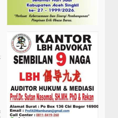
g
:
J