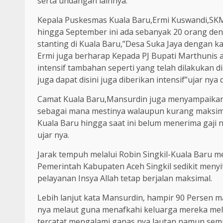
serta undangan lainnya.
Kepala Puskesmas Kuala Baru,Ermi Kuswandi,SKM
hingga September ini ada sebanyak 20 orang deng
stanting di Kuala Baru,”Desa Suka Jaya dengan ka
Ermi juga berharap Kepada PJ Bupati Marthunis 
intensif tambahan seperti yang telah dilakukan 
juga dapat disini juga diberikan intensif”ujar nya
Camat Kuala Baru,Mansurdin juga menyampaikan b
sebagai mana mestinya walaupun kurang maksima
Kuala Baru hingga saat ini belum menerima gaji
ujar nya.
Jarak tempuh melalui Robin Singkil-Kuala Baru 
Pemerintah Kabupaten Aceh Singkil sedikit meny
pelayanan Insya Allah tetap berjalan maksimal.
Lebih lanjut kata Mansurdin, hampir 90 Persen
nya melaut guna menafkahi keluarga mereka mela
tercatat mengalami ganas nya lautan namun semu