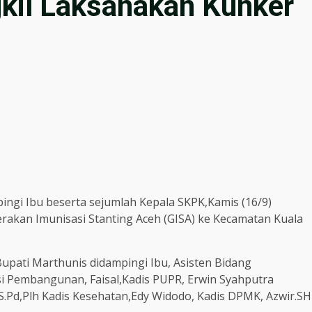
gkil Laksanakan Kunker
mpingi Ibu beserta sejumlah Kepala SKPK,Kamis (16/9)
rakan Imunisasi Stanting Aceh (GISA) ke Kecamatan Kuala
Bupati Marthunis didampingi Ibu, Asisten Bidang
si Pembangunan, Faisal,Kadis PUPR, Erwin Syahputra
,S.Pd,Plh Kadis Kesehatan,Edy Widodo, Kadis DPMK, Azwir.SH