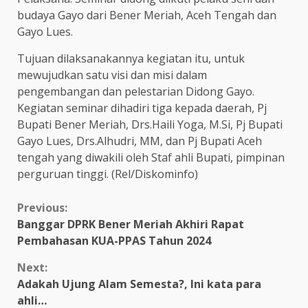
budaya Gayo dari Bener Meriah, Aceh Tengah dan
Gayo Lues.
Tujuan dilaksanakannya kegiatan itu, untuk
mewujudkan satu visi dan misi dalam
pengembangan dan pelestarian Didong Gayo.
Kegiatan seminar dihadiri tiga kepada daerah, Pj
Bupati Bener Meriah, Drs.Haili Yoga, M.Si, Pj Bupati
Gayo Lues, Drs.Alhudri, MM, dan Pj Bupati Aceh
tengah yang diwakili oleh Staf ahli Bupati, pimpinan
perguruan tinggi. (Rel/Diskominfo)
Continue
Previous:
Banggar DPRK Bener Meriah Akhiri Rapat
Reading
Pembahasan KUA-PPAS Tahun 2024
Next:
Adakah Ujung Alam Semesta?, Ini kata para
ahli…