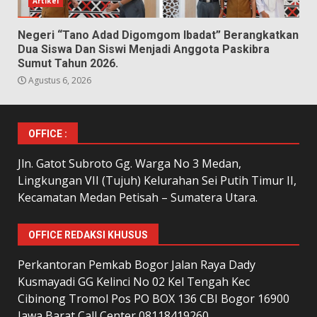
Artikel
Negeri “Tano Adad Digomgom Ibadat” Berangkatkan
Dua Siswa Dan Siswi Menjadi Anggota Paskibra
Sumut Tahun 2026.
Agustus 6, 2026
OFFICE :
Jln. Gatot Subroto Gg. Warga No 3 Medan,
Lingkungan VII (Tujuh) Kelurahan Sei Putih Timur II,
Kecamatan Medan Petisah – Sumatera Utara.
OFFICE REDAKSI KHUSUS
Perkantoran Pemkab Bogor Jalan Raya Dady
Kusmayadi GG Kelinci No 02 Kel Tengah Kec
Cibinong Tromol Pos PO BOX 136 CBI Bogor 16900
Jawa Barat Call Center 08118419260