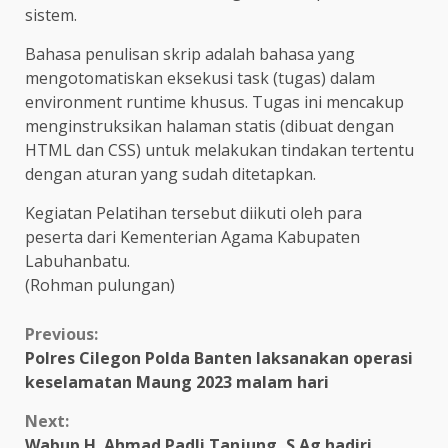
sistem.
Bahasa penulisan skrip adalah bahasa yang
mengotomatiskan eksekusi task (tugas) dalam
environment runtime khusus. Tugas ini mencakup
menginstruksikan halaman statis (dibuat dengan
HTML dan CSS) untuk melakukan tindakan tertentu
dengan aturan yang sudah ditetapkan.
Kegiatan Pelatihan tersebut diikuti oleh para
peserta dari Kementerian Agama Kabupaten
Labuhanbatu.
(Rohman pulungan)
Continue
Previous:
Polres Cilegon Polda Banten laksanakan operasi
Reading
keselamatan Maung 2023 malam hari
Next:
Wabup H. Ahmad Padli Tanjung, S.Ag hadiri