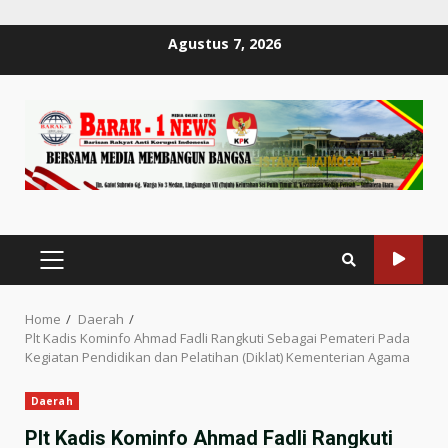
Skip
Agustus 7, 2026
to
content
PRIMARY
MENU
Home
Daerah
Plt Kadis Kominfo Ahmad Fadli Rangkuti Sebagai Pemateri Pada
Kegiatan Pendidikan dan Pelatihan (Diklat) Kementerian Agama
Daerah
Plt Kadis Kominfo Ahmad Fadli Rangkuti