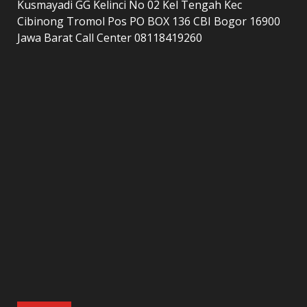
Kusmayadi GG Kelinci No 02 Kel Tengah Kec
Cibinong Tromol Pos PO BOX 136 CBI Bogor 16900
Jawa Barat Call Center 08118419260
LAMAN
home
Kontak Kami
Redaksi
Tentang Kami
Copyright © All rights reserved.
|
DarkNews
by AF
themes.