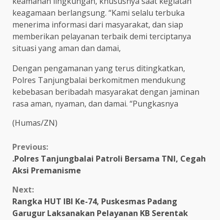
keamanan lingkungan, khususnya saat kegiatan
keagamaan berlangsung. “Kami selalu terbuka
menerima informasi dari masyarakat, dan siap
memberikan pelayanan terbaik demi terciptanya
situasi yang aman dan damai,
Dengan pengamanan yang terus ditingkatkan,
Polres Tanjungbalai berkomitmen mendukung
kebebasan beribadah masyarakat dengan jaminan
rasa aman, nyaman, dan damai. “Pungkasnya
(Humas/ZN)
Continue
Previous:
.Polres Tanjungbalai Patroli Bersama TNI, Cegah
Reading
Aksi Premanisme
Next:
Rangka HUT IBI Ke-74, Puskesmas Padang
Garugur Laksanakan Pelayanan KB Serentak