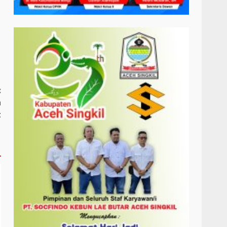
:
n
t