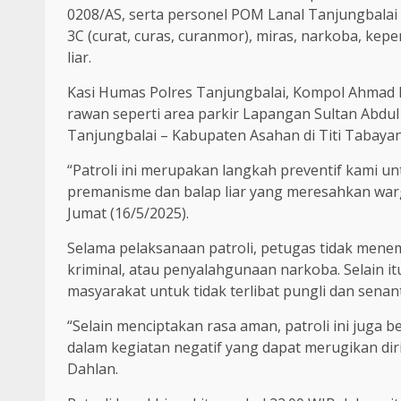
0208/AS, serta personel POM Lanal Tanjungbala
3C (curat, curas, curanmor), miras, narkoba, kepe
liar.
Kasi Humas Polres Tanjungbalai, Kompol Ahmad Da
rawan seperti area parkir Lapangan Sultan Abdu
Tanjungbalai – Kabupaten Asahan di Titi Tabaya
“Patroli ini merupakan langkah preventif kami 
premanisme dan balap liar yang meresahkan war
Jumat (16/5/2025).
Selama pelaksanaan patroli, petugas tidak mene
kriminal, atau penyalahgunaan narkoba. Selain 
masyarakat untuk tidak terlibat pungli dan sen
“Selain menciptakan rasa aman, patroli ini juga 
dalam kegiatan negatif yang dapat merugikan di
Dahlan.