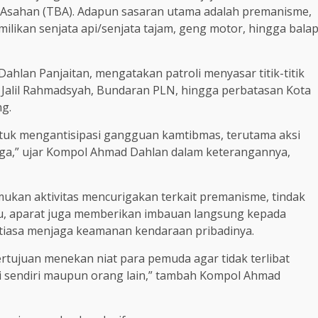
i Asahan (TBA). Adapun sasaran utama adalah premanisme,
milikan senjata api/senjata tajam, geng motor, hingga bala
hlan Panjaitan, mengatakan patroli menyasar titik-titik
l Jalil Rahmadsyah, Bundaran PLN, hingga perbatasan Kota
ng.
untuk mengantisipasi gangguan kamtibmas, terutama aksi
ga,” ujar Kompol Ahmad Dahlan dalam keterangannya,
mukan aktivitas mencurigakan terkait premanisme, tindak
itu, aparat juga memberikan imbauan langsung kepada
antiasa menjaga keamanan kendaraan pribadinya.
bertujuan menekan niat para pemuda agar tidak terlibat
ri sendiri maupun orang lain,” tambah Kompol Ahmad