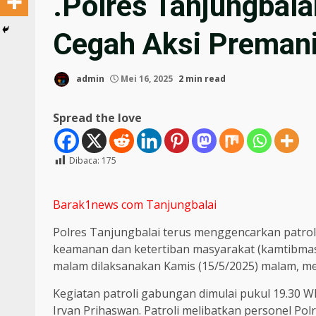
.Polres Tanjungbala
Cegah Aksi Preman
admin
Mei 16, 2025
2 min read
Spread the love
Dibaca:
175
Barak1news com Tanjungbalai
Polres Tanjungbalai terus menggencarkan patro
keamanan dan ketertiban masyarakat (kamtibmas)
malam dilaksanakan Kamis (15/5/2025) malam, me
Kegiatan patroli gabungan dimulai pukul 19.30 WI
Irvan Prihaswan. Patroli melibatkan personel Pol