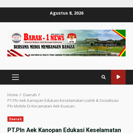
Skip
Agustus 8, 2026
to
content
PRIMARY
MENU
Home
Daerah
PT.Pln Aek Kanopan Edukasi Keselamatan Listrik & Sosialisasi
Pln Mobile Di Kecamatan Aek Kuasan.
Daerah
PT.Pln Aek Kanopan Edukasi Keselamatan