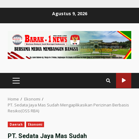
Skip
Agustus 9, 2026
to
content
PRIMARY
MENU
Home
Ekonomi
PT. Sedata Jaya Mas Sudah Mengaplikasikan Perizinan Berbasis
Resiko(OSS RBA)
Daerah
Ekonomi
PT. Sedata Jaya Mas Sudah