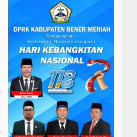
:
n
a