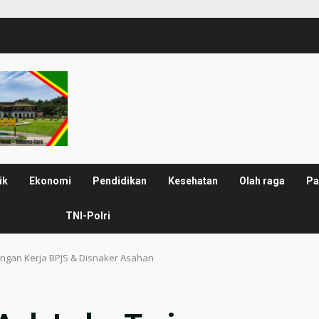
ik
Ekonomi
Pendidikan
Kesehatan
Olah raga
Pa
TNI-Polri
ngan Kerja BPJS & Disnaker Asahan