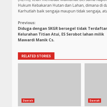
Hukum Kebakaran Hutan dan Lahan, dimana di da
Karhutlah baik sengaja maupun tidak sengaja, ata
Continue
Previous:
Diduga dengan SKGR bersegel tidak Terdaftar
Reading
Kelurahan Titian Atui, ES Serobot lahan milik
Mawardi Manik Cs.
RELATED STORIES
Daerah
Daerah