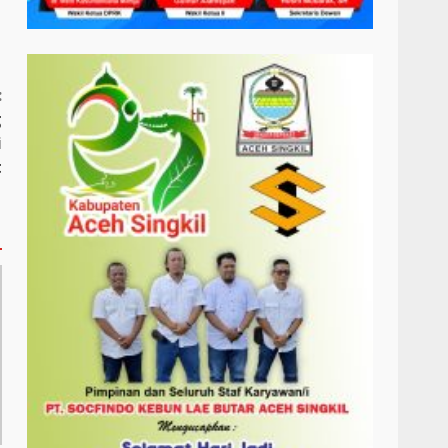
:
g
i
t