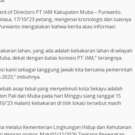
al.
oard of Directors PT IAM Kabupaten Muba – Purwanto.
elasa, 17/10/’23 petang, mengenai kronologis dan luasnya
 Purwanto mengatakan bahwa berita atau informasi
ebakaran lahan, yang ada adalah kebakaran lahan di wilayah
ba, dekat dengan batas konsesi PT IAM,” terangnya.
sesi kami sebagai tanggung jawab kita bersama pemerintah
 2023,” imbuhnya.
yebab asap tebal yang menyelimuti kota Sekayu adalah
en Pali dan Muba pada hari Minggu siang tanggal 15
/10/’23 malam) kebakaran di titik lokasi tersebut masih
sia melalui Kementerian Lingkungan Hidup dan Kehutanan
ri dengan nomor: Mak/01/11/2020 Tentang Penegakan