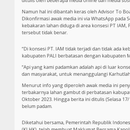
ditulis oleh beberapa media online dan media sosi
Namun hal ini dibantah keras oleh Advisor To B
Dikonfirmasi awak media ini via WhatsApp pada S
kebakaran lahan diduga di area konsesi PT IAM,
tersebut tidak benar.
“Di konsesi PT. IAM tidak terjadi dan tidak ada k
kabupaten PALI berbatasan dengan kabupaten Mu
“Api yang kami padamkan adalah api di luar kon
dan masyarakat, untuk menanggulangi Karhutlah
Menurut info yang diperoleh awak media ini pen
terbakarnya lahan gambut di perbatasan kabupat
Oktober 2023. Hingga berita ini ditulis (Selasa 17
belum padam.
Diketahui bersama, Pemerintah Republik Indone
(KLHK), telah membuat Maklumat Bersama Kapol