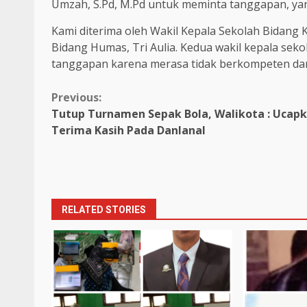
Umzah, S.Pd, M.Pd untuk meminta tanggapan, yan
Kami diterima oleh Wakil Kepala Sekolah Bidang 
Bidang Humas, Tri Aulia. Kedua wakil kepala sek
tanggapan karena merasa tidak berkompeten dan 
Continue
Previous:
Tutup Turnamen Sepak Bola, Walikota : Ucap
Reading
Terima Kasih Pada Danlanal
RELATED STORIES