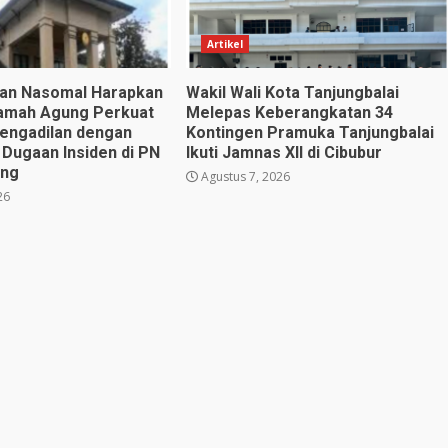
Artikel
utan Nasomal Harapkan
Wakil Wali Kota Tanjungbalai
amah Agung Perkuat
Melepas Keberangkatan 34
engadilan dengan
Kontingen Pramuka Tanjungbalai
 Dugaan Insiden di PN
Ikuti Jamnas XII di Cibubur
eng
Agustus 7, 2026
26