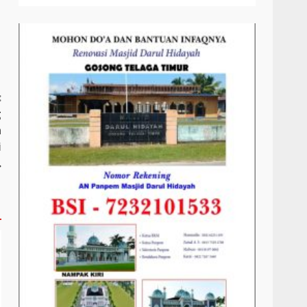
:
g
n
i
.