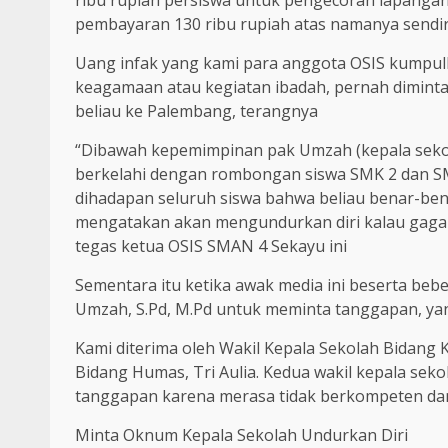
ribu rupiah persiswa untuk pengecoran lapangan
pembayaran 130 ribu rupiah atas namanya sendir
Uang infak yang kami para anggota OSIS kumpulk
keagamaan atau kegiatan ibadah, pernah diminta
beliau ke Palembang, terangnya
“Dibawah kepemimpinan pak Umzah (kepala seko
berkelahi dengan rombongan siswa SMK 2 dan 
dihadapan seluruh siswa bahwa beliau benar-ben
mengatakan akan mengundurkan diri kalau gaga
tegas ketua OSIS SMAN 4 Sekayu ini
Sementara itu ketika awak media ini beserta b
Umzah, S.Pd, M.Pd untuk meminta tanggapan, yan
Kami diterima oleh Wakil Kepala Sekolah Bidang 
Bidang Humas, Tri Aulia. Kedua wakil kepala sek
tanggapan karena merasa tidak berkompeten dan 
Minta Oknum Kepala Sekolah Undurkan Diri