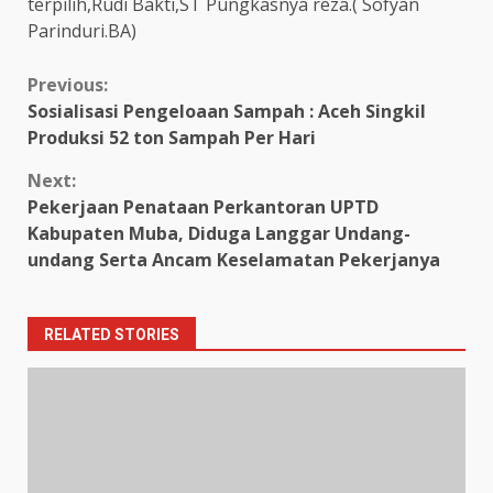
terpilih,Rudi Bakti,ST Pungkasnya reza.( Sofyan
Parinduri.BA)
Continue
Previous:
Sosialisasi Pengeloaan Sampah : Aceh Singkil
Reading
Produksi 52 ton Sampah Per Hari
Next:
Pekerjaan Penataan Perkantoran UPTD
Kabupaten Muba, Diduga Langgar Undang-
undang Serta Ancam Keselamatan Pekerjanya
RELATED STORIES