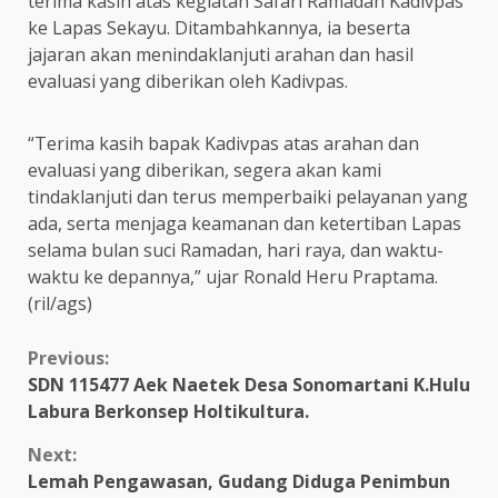
terima kasih atas kegiatan Safari Ramadan Kadivpas
ke Lapas Sekayu. Ditambahkannya, ia beserta
jajaran akan menindaklanjuti arahan dan hasil
evaluasi yang diberikan oleh Kadivpas.
“Terima kasih bapak Kadivpas atas arahan dan
evaluasi yang diberikan, segera akan kami
tindaklanjuti dan terus memperbaiki pelayanan yang
ada, serta menjaga keamanan dan ketertiban Lapas
selama bulan suci Ramadan, hari raya, dan waktu-
waktu ke depannya,” ujar Ronald Heru Praptama.
(ril/ags)
Continue
Previous:
SDN 115477 Aek Naetek Desa Sonomartani K.Hulu
Reading
Labura Berkonsep Holtikultura.
Next:
Lemah Pengawasan, Gudang Diduga Penimbun