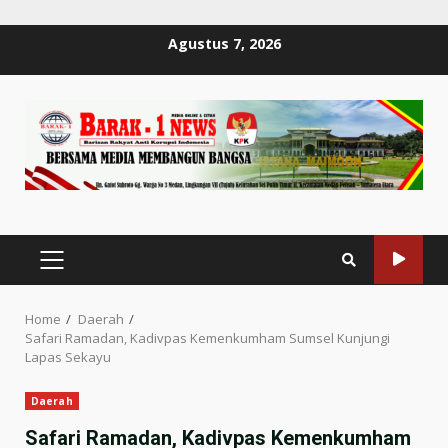
Skip
Agustus 7, 2026
to
content
PRIMARY
MENU
Home
Daerah
Safari Ramadan, Kadivpas Kemenkumham Sumsel Kunjungi
Lapas Sekayu
Daerah
Safari Ramadan, Kadivpas Kemenkumham