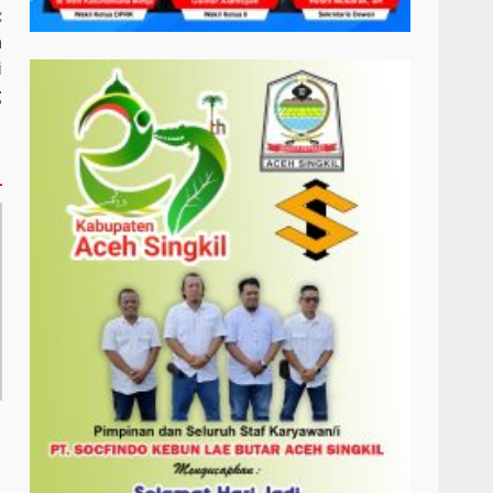
:
a
i
g