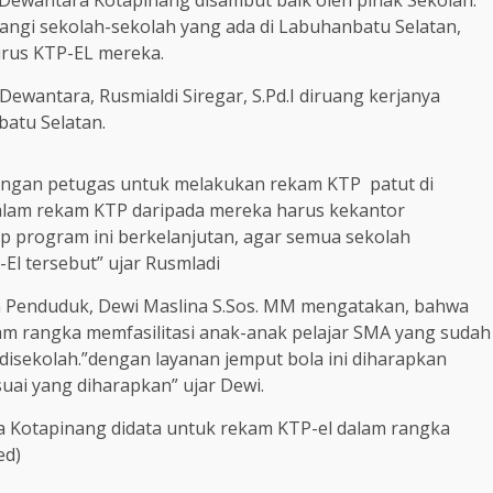
 Dewantara Kotapinang disambut baik oleh pihak Sekolah.
angi sekolah-sekolah yang ada di Labuhanbatu Selatan,
rus KTP-EL mereka.
Dewantara, Rusmialdi Siregar, S.Pd.I diruang kerjanya
batu Selatan.
angan petugas untuk melakukan rekam KTP patut di
alam rekam KTP daripada mereka harus kekantor
ap program ini berkelanjutan, agar semua sekolah
l tersebut” ujar Rusmladi
n Penduduk, Dewi Maslina S.Sos. MM mengatakan, bahwa
lam rangka memfasilitasi anak-anak pelajar SMA yang sudah
isekolah.”dengan layanan jemput bola ini diharapkan
uai yang diharapkan” ujar Dewi.
a Kotapinang didata untuk rekam KTP-el dalam rangka
ed)