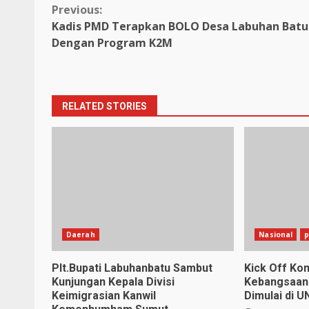
Continue
Previous:
Kadis PMD Terapkan BOLO Desa Labuhan Batu
Reading
Dengan Program K2M
RELATED STORIES
Daerah
Nasional
p
Plt.Bupati Labuhanbatu Sambut
Kick Off Kom
Kunjungan Kepala Divisi
Kebangsaan
Keimigrasian Kanwil
Dimulai di U