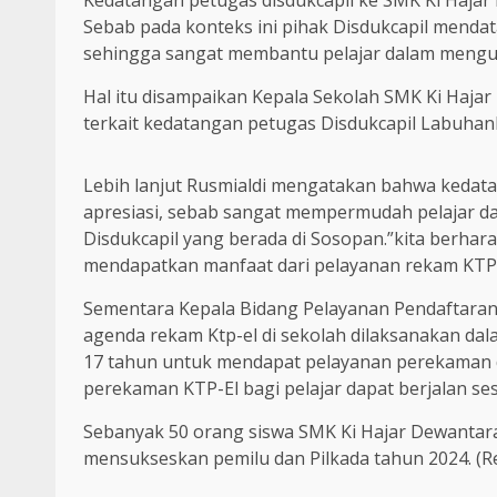
Kedatangan petugas disdukcapil ke SMK Ki Hajar
Sebab pada konteks ini pihak Disdukcapil mendat
sehingga sangat membantu pelajar dalam mengu
Hal itu disampaikan Kepala Sekolah SMK Ki Hajar 
terkait kedatangan petugas Disdukcapil Labuhan
Lebih lanjut Rusmialdi mengatakan bahwa kedat
apresiasi, sebab sangat mempermudah pelajar d
Disdukcapil yang berada di Sosopan.”kita berhar
mendapatkan manfaat dari pelayanan rekam KTP-E
Sementara Kepala Bidang Pelayanan Pendaftara
agenda rekam Ktp-el di sekolah dilaksanakan da
17 tahun untuk mendapat pelayanan perekaman d
perekaman KTP-El bagi pelajar dapat berjalan ses
Sebanyak 50 orang siswa SMK Ki Hajar Dewantar
mensukseskan pemilu dan Pilkada tahun 2024. (R