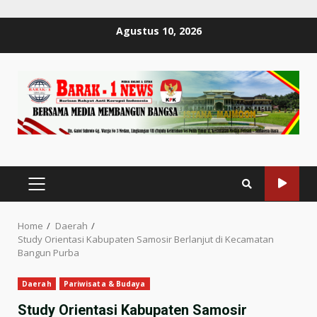
Skip
Agustus 10, 2026
to
content
PRIMARY
MENU
Home
Daerah
Study Orientasi Kabupaten Samosir Berlanjut di Kecamatan
Bangun Purba
Daerah
Pariwisata & Budaya
Study Orientasi Kabupaten Samosir