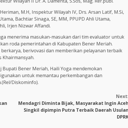
ektur Wilayah II Dr. A. Damenta, S.Sos, Mag. Rer.pubi.
 Heriman, M.H, Inspektur Wilayah IV, Drs. Arsan Latif, M.Si,
Utama, Bachtiar Sinaga, SE, MM, PPUPD Ahli Utama,
, Irjen Nizwar Affandi.
juga menerima masukan-masukan dari tim evaluator untuk
nkan roda pemerintahan di Kabupaten Bener Meriah.
 berkarya, berivovasi dan memberikan pelayanan terbaik
as Khairmansyah.
Pj Bupati Bener Meriah, Haili Yoga mendemokan
ng digunakan untuk memantau perkembangan dan
(Rel/Diskominfo).
Next
kan
Mendagri Diminta Bijak, Masyarakat Ingin Ace
Singkil dipimpin Putra Terbaik Daerah Usula
DPR