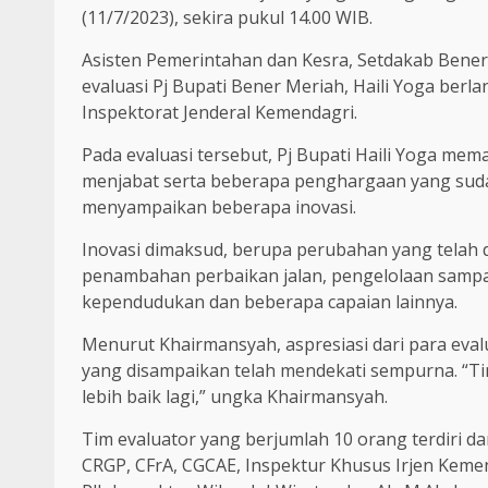
(11/7/2023), sekira pukul 14.00 WIB.
Asisten Pemerintahan dan Kesra, Setdakab Bene
evaluasi Pj Bupati Bener Meriah, Haili Yoga berl
Inspektorat Jenderal Kemendagri.
Pada evaluasi tersebut, Pj Bupati Haili Yoga m
menjabat serta beberapa penghargaan yang sudah 
menyampaikan beberapa inovasi.
Inovasi dimaksud, berupa perubahan yang telah d
penambahan perbaikan jalan, pengelolaan sampah
kependudukan dan beberapa capaian lainnya.
Menurut Khairmansyah, aspresiasi dari para eval
yang disampaikan telah mendekati sempurna. “T
lebih baik lagi,” ungka Khairmansyah.
Tim evaluator yang berjumlah 10 orang terdiri d
CRGP, CFrA, CGCAE, Inspektur Khusus Irjen Keme