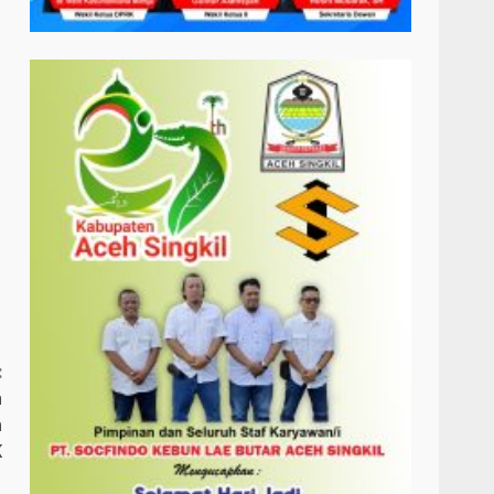
:
h
n
K