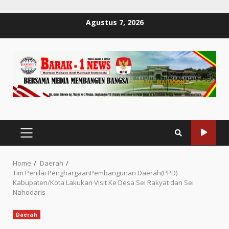
Skip
Agustus 7, 2026
to
content
PRIMARY
MENU
Home
Daerah
Tim Penilai PenghargaanPembangunan Daerah(PPD)
Kabupaten/Kota Lakukan Visit Ke Desa Sei Rakyat dan Sei
Nahodaris
Daerah