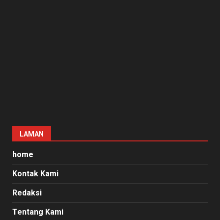
home
Kontak Kami
Redaksi
Tentang Kami
Copyright © All rights reserved.
|
DarkNews
by AF
themes.