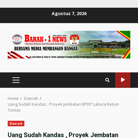
Skip
Agustus 7, 2026
to
content
PRIMARY
MENU
Home
Daerah
Uang Sudah Kandas , Proyek Jembatan BPDP Labura Belum
Tuntas
Daerah
Uang Sudah Kandas , Proyek Jembatan