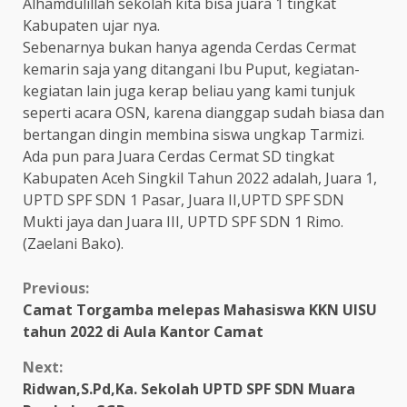
Alhamdulillah sekolah kita bisa juara 1 tingkat
Kabupaten ujar nya.
Sebenarnya bukan hanya agenda Cerdas Cermat
kemarin saja yang ditangani Ibu Puput, kegiatan-
kegiatan lain juga kerap beliau yang kami tunjuk
seperti acara OSN, karena dianggap sudah biasa dan
bertangan dingin membina siswa ungkap Tarmizi.
Ada pun para Juara Cerdas Cermat SD tingkat
Kabupaten Aceh Singkil Tahun 2022 adalah, Juara 1,
UPTD SPF SDN 1 Pasar, Juara II,UPTD SPF SDN
Mukti jaya dan Juara III, UPTD SPF SDN 1 Rimo.
(Zaelani Bako).
Continue
Previous:
Camat Torgamba melepas Mahasiswa KKN UISU
Reading
tahun 2022 di Aula Kantor Camat
Next:
Ridwan,S.Pd,Ka. Sekolah UPTD SPF SDN Muara